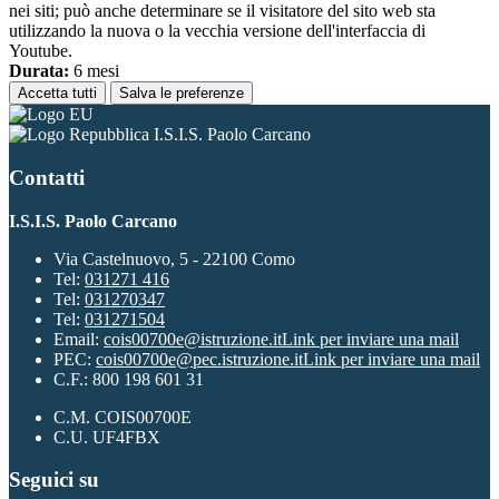
nei siti; può anche determinare se il visitatore del sito web sta
utilizzando la nuova o la vecchia versione dell'interfaccia di
Youtube.
Durata:
6 mesi
Accetta tutti
Salva le preferenze
I.S.I.S. Paolo Carcano
Contatti
I.S.I.S. Paolo Carcano
Via Castelnuovo, 5 - 22100 Como
Tel:
031271 416
Tel:
031270347
Tel:
031271504
Email:
cois00700e@istruzione.it
Link per inviare una mail
PEC:
cois00700e@pec.istruzione.it
Link per inviare una mail
C.F.: 800 198 601 31
C.M. COIS00700E
C.U. UF4FBX
Seguici su