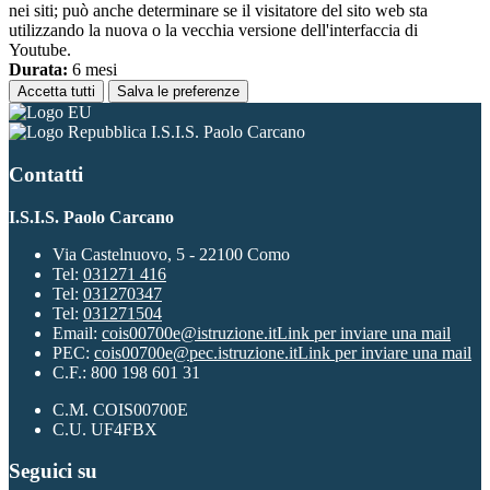
nei siti; può anche determinare se il visitatore del sito web sta
utilizzando la nuova o la vecchia versione dell'interfaccia di
Youtube.
Durata:
6 mesi
Accetta tutti
Salva le preferenze
I.S.I.S. Paolo Carcano
Contatti
I.S.I.S. Paolo Carcano
Via Castelnuovo, 5 - 22100 Como
Tel:
031271 416
Tel:
031270347
Tel:
031271504
Email:
cois00700e@istruzione.it
Link per inviare una mail
PEC:
cois00700e@pec.istruzione.it
Link per inviare una mail
C.F.: 800 198 601 31
C.M. COIS00700E
C.U. UF4FBX
Seguici su