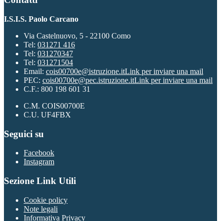
I.S.I.S. Paolo Carcano
Via Castelnuovo, 5 - 22100 Como
Tel:
031271 416
Tel:
031270347
Tel:
031271504
Email:
cois00700e@istruzione.it
Link per inviare una mail
PEC:
cois00700e@pec.istruzione.it
Link per inviare una mail
C.F.: 800 198 601 31
C.M. COIS00700E
C.U. UF4FBX
Seguici su
Facebook
Instagram
Sezione Link Utili
Cookie policy
Note legali
Informativa Privacy