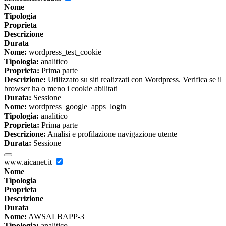
Nome
Tipologia
Proprieta
Descrizione
Durata
Nome:
wordpress_test_cookie
Tipologia:
analitico
Proprieta:
Prima parte
Descrizione:
Utilizzato su siti realizzati con Wordpress. Verifica se il
browser ha o meno i cookie abilitati
Durata:
Sessione
Nome:
wordpress_google_apps_login
Tipologia:
analitico
Proprieta:
Prima parte
Descrizione:
Analisi e profilazione navigazione utente
Durata:
Sessione
www.aicanet.it
Nome
Tipologia
Proprieta
Descrizione
Durata
Nome:
AWSALBAPP-3
Tipologia:
analitico