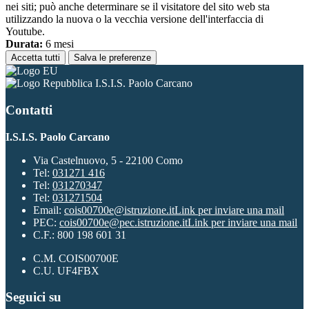
nei siti; può anche determinare se il visitatore del sito web sta
utilizzando la nuova o la vecchia versione dell'interfaccia di
Youtube.
Durata:
6 mesi
Accetta tutti
Salva le preferenze
I.S.I.S. Paolo Carcano
Contatti
I.S.I.S. Paolo Carcano
Via Castelnuovo, 5 - 22100 Como
Tel:
031271 416
Tel:
031270347
Tel:
031271504
Email:
cois00700e@istruzione.it
Link per inviare una mail
PEC:
cois00700e@pec.istruzione.it
Link per inviare una mail
C.F.: 800 198 601 31
C.M. COIS00700E
C.U. UF4FBX
Seguici su