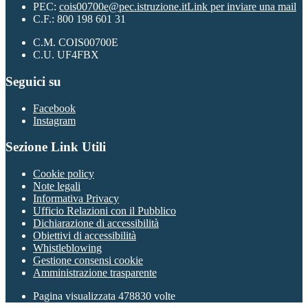
PEC:
cois00700e@pec.istruzione.it
Link per inviare una mail
C.F.: 800 198 601 31
C.M. COIS00700E
C.U. UF4FBX
Seguici su
Facebook
Instagram
Sezione Link Utili
Cookie policy
Note legali
Informativa Privacy
Ufficio Relazioni con il Pubblico
Dichiarazione di accessibilità
Obiettivi di accessibilità
Whistleblowing
Gestione consensi cookie
Amministrazione trasparente
Pagina visualizzata
478830
volte