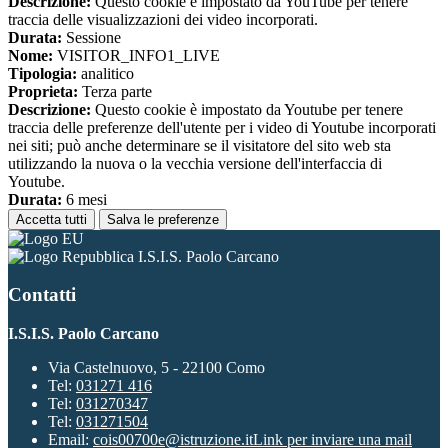
Descrizione:
Questo cookie è impostato da YouTube per tenere
traccia delle visualizzazioni dei video incorporati.
Durata:
Sessione
Nome:
VISITOR_INFO1_LIVE
Tipologia:
analitico
Proprieta:
Terza parte
Descrizione:
Questo cookie è impostato da Youtube per tenere
traccia delle preferenze dell'utente per i video di Youtube incorporati
nei siti; può anche determinare se il visitatore del sito web sta
utilizzando la nuova o la vecchia versione dell'interfaccia di
Youtube.
Durata:
6 mesi
Accetta tutti
Salva le preferenze
I.S.I.S. Paolo Carcano
Contatti
I.S.I.S. Paolo Carcano
Via Castelnuovo, 5 - 22100 Como
Tel:
031271 416
Tel:
031270347
Tel:
031271504
Email:
cois00700e@istruzione.it
Link per inviare una mail