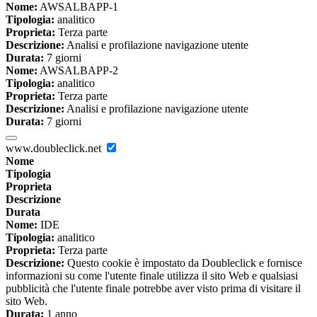
Nome:
AWSALBAPP-1
Tipologia:
analitico
Proprieta:
Terza parte
Descrizione:
Analisi e profilazione navigazione utente
Durata:
7 giorni
Nome:
AWSALBAPP-2
Tipologia:
analitico
Proprieta:
Terza parte
Descrizione:
Analisi e profilazione navigazione utente
Durata:
7 giorni
www.doubleclick.net
Nome
Tipologia
Proprieta
Descrizione
Durata
Nome:
IDE
Tipologia:
analitico
Proprieta:
Terza parte
Descrizione:
Questo cookie è impostato da Doubleclick e fornisce
informazioni su come l'utente finale utilizza il sito Web e qualsiasi
pubblicità che l'utente finale potrebbe aver visto prima di visitare il
sito Web.
Durata:
1 anno