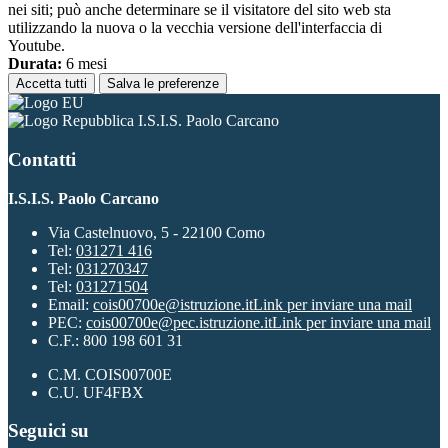
nei siti; può anche determinare se il visitatore del sito web sta
utilizzando la nuova o la vecchia versione dell'interfaccia di
Youtube.
Durata:
6 mesi
Accetta tutti
Salva le preferenze
I.S.I.S. Paolo Carcano
Contatti
I.S.I.S. Paolo Carcano
Via Castelnuovo, 5 - 22100 Como
Tel:
031271 416
Tel:
031270347
Tel:
031271504
Email:
cois00700e@istruzione.it
Link per inviare una mail
PEC:
cois00700e@pec.istruzione.it
Link per inviare una mail
C.F.: 800 198 601 31
C.M. COIS00700E
C.U. UF4FBX
Seguici su