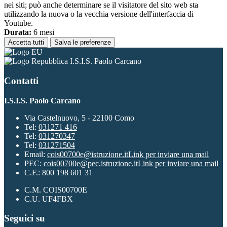
nei siti; può anche determinare se il visitatore del sito web sta
utilizzando la nuova o la vecchia versione dell'interfaccia di
Youtube.
Durata:
6 mesi
Accetta tutti
Salva le preferenze
I.S.I.S. Paolo Carcano
Contatti
I.S.I.S. Paolo Carcano
Via Castelnuovo, 5 - 22100 Como
Tel:
031271 416
Tel:
031270347
Tel:
031271504
Email:
cois00700e@istruzione.it
Link per inviare una mail
PEC:
cois00700e@pec.istruzione.it
Link per inviare una mail
C.F.: 800 198 601 31
C.M. COIS00700E
C.U. UF4FBX
Seguici su