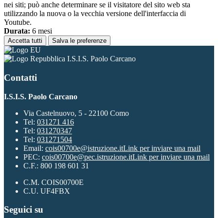
nei siti; può anche determinare se il visitatore del sito web sta
utilizzando la nuova o la vecchia versione dell'interfaccia di
Youtube.
Durata:
6 mesi
Accetta tutti
Salva le preferenze
I.S.I.S. Paolo Carcano
Contatti
I.S.I.S. Paolo Carcano
Via Castelnuovo, 5 - 22100 Como
Tel:
031271 416
Tel:
031270347
Tel:
031271504
Email:
cois00700e@istruzione.it
Link per inviare una mail
PEC:
cois00700e@pec.istruzione.it
Link per inviare una mail
C.F.: 800 198 601 31
C.M. COIS00700E
C.U. UF4FBX
Seguici su