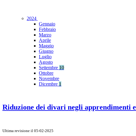
2024
Gennaio
Febbraio
Marzo
Aprile
Maggio
Giugno
Luglio
Agosto
Settembre
10
Ottobre
Novembre
Dicembre
1
Riduzione dei divari negli apprendimenti e 
Ultima revisione il 05-02-2025