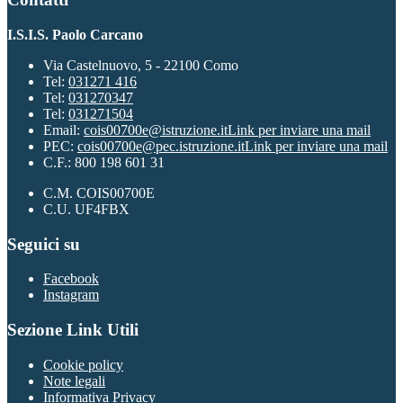
I.S.I.S. Paolo Carcano
Via Castelnuovo, 5 - 22100 Como
Tel:
031271 416
Tel:
031270347
Tel:
031271504
Email:
cois00700e@istruzione.it
Link per inviare una mail
PEC:
cois00700e@pec.istruzione.it
Link per inviare una mail
C.F.: 800 198 601 31
C.M. COIS00700E
C.U. UF4FBX
Seguici su
Facebook
Instagram
Sezione Link Utili
Cookie policy
Note legali
Informativa Privacy