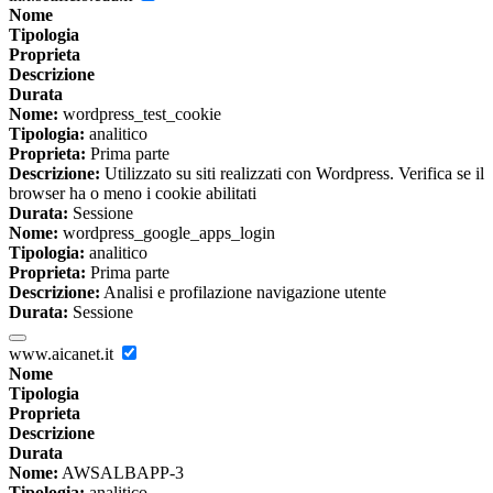
Nome
Tipologia
Proprieta
Descrizione
Durata
Nome:
wordpress_test_cookie
Tipologia:
analitico
Proprieta:
Prima parte
Descrizione:
Utilizzato su siti realizzati con Wordpress. Verifica se il
browser ha o meno i cookie abilitati
Durata:
Sessione
Nome:
wordpress_google_apps_login
Tipologia:
analitico
Proprieta:
Prima parte
Descrizione:
Analisi e profilazione navigazione utente
Durata:
Sessione
www.aicanet.it
Nome
Tipologia
Proprieta
Descrizione
Durata
Nome:
AWSALBAPP-3
Tipologia:
analitico