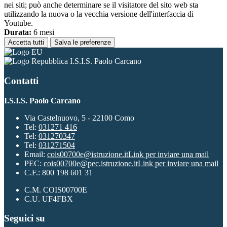
nei siti; può anche determinare se il visitatore del sito web sta
utilizzando la nuova o la vecchia versione dell'interfaccia di
Youtube.
Durata:
6 mesi
Accetta tutti
Salva le preferenze
I.S.I.S. Paolo Carcano
Contatti
I.S.I.S. Paolo Carcano
Via Castelnuovo, 5 - 22100 Como
Tel:
031271 416
Tel:
031270347
Tel:
031271504
Email:
cois00700e@istruzione.it
Link per inviare una mail
PEC:
cois00700e@pec.istruzione.it
Link per inviare una mail
C.F.: 800 198 601 31
C.M. COIS00700E
C.U. UF4FBX
Seguici su