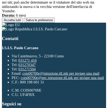
nei siti; può anche determinare se il visitatore del sito web sta
utilizzando la nuova o la vecchia versione dell'interfaccia di
Youtube.
Durata:
6 mesi
Accetta tutti
Salva le preferenze
I.S.I.S. Paolo Carcano
Contatti
I.S.I.S. Paolo Carcano
Via Castelnuovo, 5 - 22100 Como
Tel:
031271 416
Tel:
031270347
Tel:
031271504
Email:
cois00700e@istruzione.it
Link per inviare una mail
PEC:
cois00700e@pec.istruzione.it
Link per inviare una mail
C.F.: 800 198 601 31
C.M. COIS00700E
C.U. UF4FBX
Seguici su