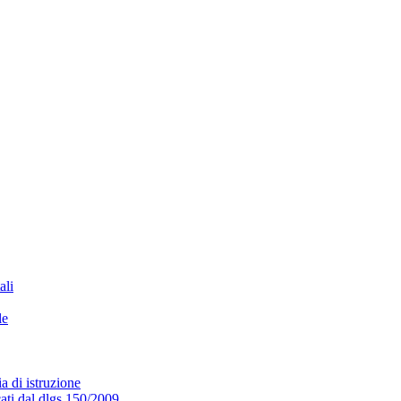
ali
le
a di istruzione
cati dal dlgs 150/2009