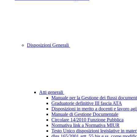
Disposizioni Generali
Atti generali
Manuale per la Gestione dei flussi document
Graduatorie definitive III fascia ATA
Disposizioni in merito a docenti e lavoro agi
Manuale di Gestione Documentale
Circolare 14/2010 Funzione Pubblica
Normativa link a Normativa MIUR
Testo Unico disposizioni legislative in materi
dlgs 165/2001 artt. 55 bis e ss. come modifi