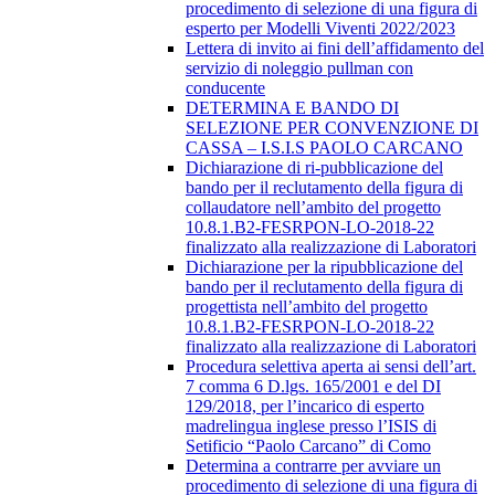
procedimento di selezione di una figura di
esperto per Modelli Viventi 2022/2023
Lettera di invito ai fini dell’affidamento del
servizio di noleggio pullman con
conducente
DETERMINA E BANDO DI
SELEZIONE PER CONVENZIONE DI
CASSA – I.S.I.S PAOLO CARCANO
Dichiarazione di ri-pubblicazione del
bando per il reclutamento della figura di
collaudatore nell’ambito del progetto
10.8.1.B2-FESRPON-LO-2018-22
finalizzato alla realizzazione di Laboratori
Dichiarazione per la ripubblicazione del
bando per il reclutamento della figura di
progettista nell’ambito del progetto
10.8.1.B2-FESRPON-LO-2018-22
finalizzato alla realizzazione di Laboratori
Procedura selettiva aperta ai sensi dell’art.
7 comma 6 D.lgs. 165/2001 e del DI
129/2018, per l’incarico di esperto
madrelingua inglese presso l’ISIS di
Setificio “Paolo Carcano” di Como
Determina a contrarre per avviare un
procedimento di selezione di una figura di