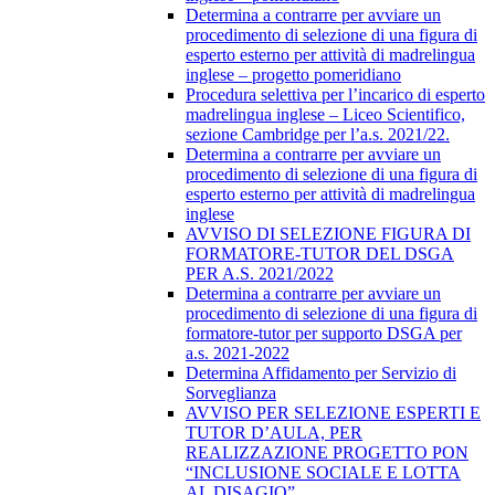
Determina a contrarre per avviare un
procedimento di selezione di una figura di
esperto esterno per attività di madrelingua
inglese – progetto pomeridiano
Procedura selettiva per l’incarico di esperto
madrelingua inglese – Liceo Scientifico,
sezione Cambridge per l’a.s. 2021/22.
Determina a contrarre per avviare un
procedimento di selezione di una figura di
esperto esterno per attività di madrelingua
inglese
AVVISO DI SELEZIONE FIGURA DI
FORMATORE-TUTOR DEL DSGA
PER A.S. 2021/2022
Determina a contrarre per avviare un
procedimento di selezione di una figura di
formatore-tutor per supporto DSGA per
a.s. 2021-2022
Determina Affidamento per Servizio di
Sorveglianza
AVVISO PER SELEZIONE ESPERTI E
TUTOR D’AULA, PER
REALIZZAZIONE PROGETTO PON
“INCLUSIONE SOCIALE E LOTTA
AL DISAGIO”