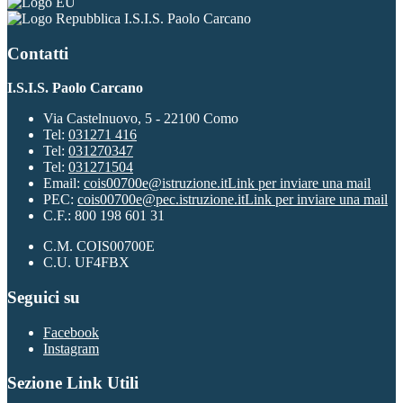
I.S.I.S. Paolo Carcano
Contatti
I.S.I.S. Paolo Carcano
Via Castelnuovo, 5 - 22100 Como
Tel:
031271 416
Tel:
031270347
Tel:
031271504
Email:
cois00700e@istruzione.it
Link per inviare una mail
PEC:
cois00700e@pec.istruzione.it
Link per inviare una mail
C.F.: 800 198 601 31
C.M. COIS00700E
C.U. UF4FBX
Seguici su
Facebook
Instagram
Sezione Link Utili