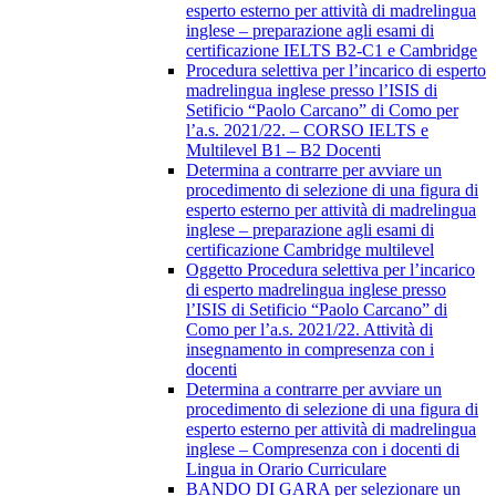
esperto esterno per attività di madrelingua
inglese – preparazione agli esami di
certificazione IELTS B2-C1 e Cambridge
Procedura selettiva per l’incarico di esperto
madrelingua inglese presso l’ISIS di
Setificio “Paolo Carcano” di Como per
l’a.s. 2021/22. – CORSO IELTS e
Multilevel B1 – B2 Docenti
Determina a contrarre per avviare un
procedimento di selezione di una figura di
esperto esterno per attività di madrelingua
inglese – preparazione agli esami di
certificazione Cambridge multilevel
Oggetto Procedura selettiva per l’incarico
di esperto madrelingua inglese presso
l’ISIS di Setificio “Paolo Carcano” di
Como per l’a.s. 2021/22. Attività di
insegnamento in compresenza con i
docenti
Determina a contrarre per avviare un
procedimento di selezione di una figura di
esperto esterno per attività di madrelingua
inglese – Compresenza con i docenti di
Lingua in Orario Curriculare
BANDO DI GARA per selezionare un