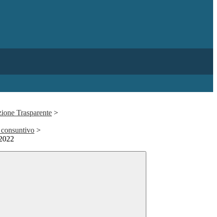
ione Trasparente
>
 consuntivo
>
2022