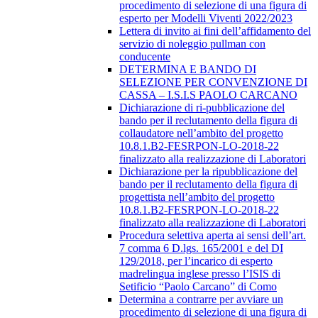
procedimento di selezione di una figura di
esperto per Modelli Viventi 2022/2023
Lettera di invito ai fini dell’affidamento del
servizio di noleggio pullman con
conducente
DETERMINA E BANDO DI
SELEZIONE PER CONVENZIONE DI
CASSA – I.S.I.S PAOLO CARCANO
Dichiarazione di ri-pubblicazione del
bando per il reclutamento della figura di
collaudatore nell’ambito del progetto
10.8.1.B2-FESRPON-LO-2018-22
finalizzato alla realizzazione di Laboratori
Dichiarazione per la ripubblicazione del
bando per il reclutamento della figura di
progettista nell’ambito del progetto
10.8.1.B2-FESRPON-LO-2018-22
finalizzato alla realizzazione di Laboratori
Procedura selettiva aperta ai sensi dell’art.
7 comma 6 D.lgs. 165/2001 e del DI
129/2018, per l’incarico di esperto
madrelingua inglese presso l’ISIS di
Setificio “Paolo Carcano” di Como
Determina a contrarre per avviare un
procedimento di selezione di una figura di