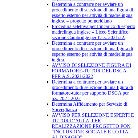
Determina a contrarre per avviare un
procedimento di selezione di una figura di
esperto esterno per attività di madrelingua
inglese – progetto pomeridiano
Procedura selettiva per l’incarico di esperto
madrelingua inglese – Liceo Scientifico,
sezione Cambridge per l’a.s. 2021/22.
Determina a contrarre per avviare un
procedimento di selezione di una figura di
esperto esterno per attività di madrelingua
inglese
AVVISO DI SELEZIONE FIGURA DI
FORMATORE-TUTOR DEL DSGA
PER A.S. 2021/2022
Determina a contrarre per avviare un
procedimento di selezione di una figura di
formatore-tutor per supporto DSGA per
a.s. 2021-2022
Determina Affidamento per Servizio di
Sorveglianza
AVVISO PER SELEZIONE ESPERTI E
TUTOR D’AULA, PER
REALIZZAZIONE PROGETTO PON
“INCLUSIONE SOCIALE E LOTTA
AL DISAGIO”