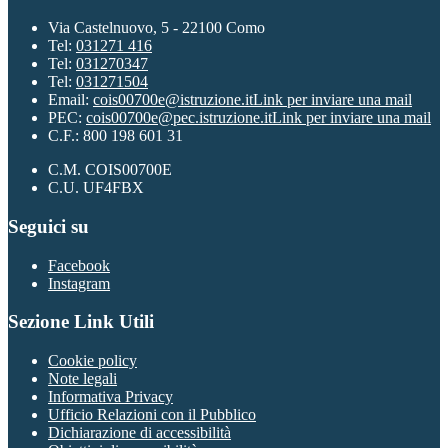
Via Castelnuovo, 5 - 22100 Como
Tel:
031271 416
Tel:
031270347
Tel:
031271504
Email:
cois00700e@istruzione.it
Link per inviare una mail
PEC:
cois00700e@pec.istruzione.it
Link per inviare una mail
C.F.: 800 198 601 31
C.M. COIS00700E
C.U. UF4FBX
Seguici su
Facebook
Instagram
Sezione Link Utili
Cookie policy
Note legali
Informativa Privacy
Ufficio Relazioni con il Pubblico
Dichiarazione di accessibilità