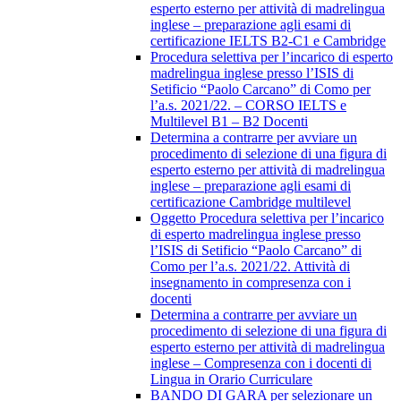
esperto esterno per attività di madrelingua
inglese – preparazione agli esami di
certificazione IELTS B2-C1 e Cambridge
Procedura selettiva per l’incarico di esperto
madrelingua inglese presso l’ISIS di
Setificio “Paolo Carcano” di Como per
l’a.s. 2021/22. – CORSO IELTS e
Multilevel B1 – B2 Docenti
Determina a contrarre per avviare un
procedimento di selezione di una figura di
esperto esterno per attività di madrelingua
inglese – preparazione agli esami di
certificazione Cambridge multilevel
Oggetto Procedura selettiva per l’incarico
di esperto madrelingua inglese presso
l’ISIS di Setificio “Paolo Carcano” di
Como per l’a.s. 2021/22. Attività di
insegnamento in compresenza con i
docenti
Determina a contrarre per avviare un
procedimento di selezione di una figura di
esperto esterno per attività di madrelingua
inglese – Compresenza con i docenti di
Lingua in Orario Curriculare
BANDO DI GARA per selezionare un