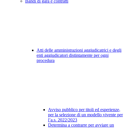
Bandi di gara e contratti
Atti delle amministrazioni aggiudicatrici e degli
enti aggiudicatori distintamente per ogni
procedura
Avviso pubblico per titoli ed esperienze,
per la selezione di un modello vivente per
l’a.s. 2022/2023
Determina a contrarre per avviare un