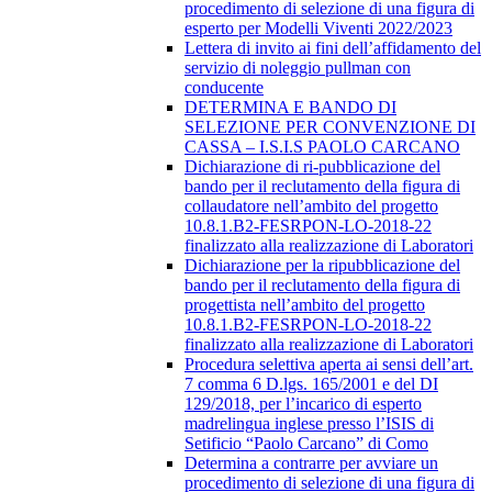
procedimento di selezione di una figura di
esperto per Modelli Viventi 2022/2023
Lettera di invito ai fini dell’affidamento del
servizio di noleggio pullman con
conducente
DETERMINA E BANDO DI
SELEZIONE PER CONVENZIONE DI
CASSA – I.S.I.S PAOLO CARCANO
Dichiarazione di ri-pubblicazione del
bando per il reclutamento della figura di
collaudatore nell’ambito del progetto
10.8.1.B2-FESRPON-LO-2018-22
finalizzato alla realizzazione di Laboratori
Dichiarazione per la ripubblicazione del
bando per il reclutamento della figura di
progettista nell’ambito del progetto
10.8.1.B2-FESRPON-LO-2018-22
finalizzato alla realizzazione di Laboratori
Procedura selettiva aperta ai sensi dell’art.
7 comma 6 D.lgs. 165/2001 e del DI
129/2018, per l’incarico di esperto
madrelingua inglese presso l’ISIS di
Setificio “Paolo Carcano” di Como
Determina a contrarre per avviare un
procedimento di selezione di una figura di