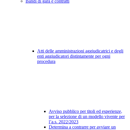
Bandi di gara e contratti
Atti delle amministrazioni aggiudicatrici e degli
enti aggiudicatori distintamente per ogni
procedura
Avviso pubblico per titoli ed esperienze,
per la selezione di un modello vivente per
l’a.s. 2022/2023
Determina a contrarre per avviare un