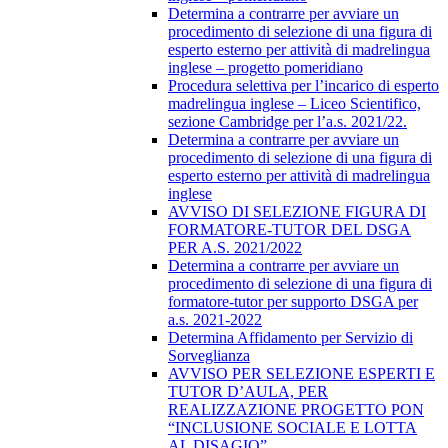
Determina a contrarre per avviare un
procedimento di selezione di una figura di
esperto esterno per attività di madrelingua
inglese – progetto pomeridiano
Procedura selettiva per l’incarico di esperto
madrelingua inglese – Liceo Scientifico,
sezione Cambridge per l’a.s. 2021/22.
Determina a contrarre per avviare un
procedimento di selezione di una figura di
esperto esterno per attività di madrelingua
inglese
AVVISO DI SELEZIONE FIGURA DI
FORMATORE-TUTOR DEL DSGA
PER A.S. 2021/2022
Determina a contrarre per avviare un
procedimento di selezione di una figura di
formatore-tutor per supporto DSGA per
a.s. 2021-2022
Determina Affidamento per Servizio di
Sorveglianza
AVVISO PER SELEZIONE ESPERTI E
TUTOR D’AULA, PER
REALIZZAZIONE PROGETTO PON
“INCLUSIONE SOCIALE E LOTTA
AL DISAGIO”