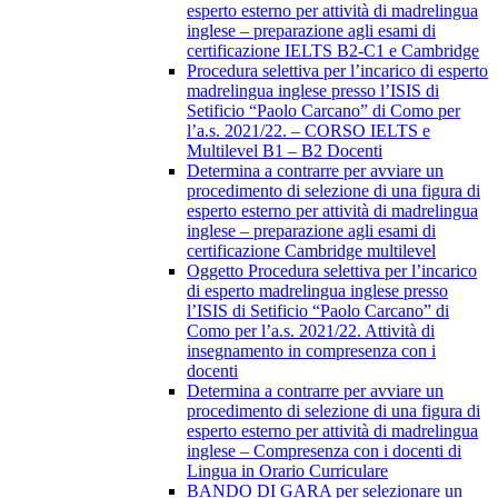
esperto esterno per attività di madrelingua
inglese – preparazione agli esami di
certificazione IELTS B2-C1 e Cambridge
Procedura selettiva per l’incarico di esperto
madrelingua inglese presso l’ISIS di
Setificio “Paolo Carcano” di Como per
l’a.s. 2021/22. – CORSO IELTS e
Multilevel B1 – B2 Docenti
Determina a contrarre per avviare un
procedimento di selezione di una figura di
esperto esterno per attività di madrelingua
inglese – preparazione agli esami di
certificazione Cambridge multilevel
Oggetto Procedura selettiva per l’incarico
di esperto madrelingua inglese presso
l’ISIS di Setificio “Paolo Carcano” di
Como per l’a.s. 2021/22. Attività di
insegnamento in compresenza con i
docenti
Determina a contrarre per avviare un
procedimento di selezione di una figura di
esperto esterno per attività di madrelingua
inglese – Compresenza con i docenti di
Lingua in Orario Curriculare
BANDO DI GARA per selezionare un