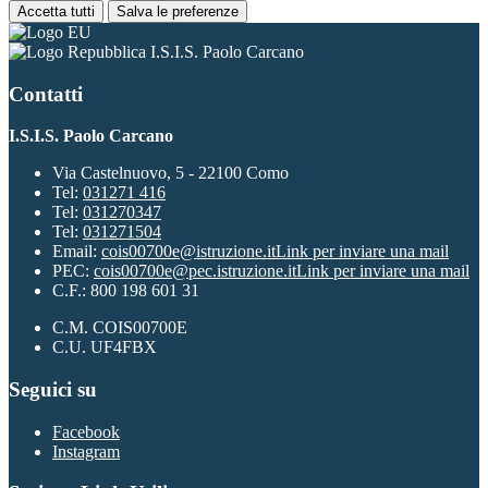
Accetta tutti
Salva le preferenze
I.S.I.S. Paolo Carcano
Contatti
I.S.I.S. Paolo Carcano
Via Castelnuovo, 5 - 22100 Como
Tel:
031271 416
Tel:
031270347
Tel:
031271504
Email:
cois00700e@istruzione.it
Link per inviare una mail
PEC:
cois00700e@pec.istruzione.it
Link per inviare una mail
C.F.: 800 198 601 31
C.M. COIS00700E
C.U. UF4FBX
Seguici su
Facebook
Instagram