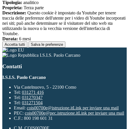
Tipologia:
analitico
Proprieta:
Terza parte
Descrizione:
Questo cookie è impostato da Youtube per tenere
traccia delle preferenze dell'utente per i video di Youtube incorporati
nei siti; può anche determinare se il visitatore del sito web sta
utilizzando la nuova o la vecchia versione dell'interfaccia di
Youtube.
Durata:
6 mesi
Accetta tutti
Salva le preferenze
I.S.I.S. Paolo Carcano
Contatti
I.S.I.S. Paolo Carcano
Via Castelnuovo, 5 - 22100 Como
Tel:
031271 416
Tel:
031270347
Tel:
031271504
Email:
cois00700e@istruzione.it
Link per inviare una mail
PEC:
cois00700e@pec.istruzione.it
Link per inviare una mail
C.F.: 800 198 601 31
C.M. COIS00700E