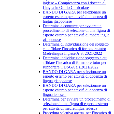
inglese – Compresenza con i docenti di
Lingua in Orario Curriculare
BANDO DI GARA per selezionare un
esperto esterno per attività di docenza di
lingua giapponese
Determina a contrarre per avviare un
procedimento di selezione di una figura di
esperto esterno per attività di madrelingua
giapponese
Determina di individuazione del soggetto
cui affidare l’incarico di formatore-tutor
Madrelingua Inglese A.S. 2021/2022
Determina individuazione soggetto a cui
affidare l’incarico di formatore-tutor per
supportare il DSGA a.s.2021/2022
BANDO DI GARA per selezionare un
esperto esterno per attività di docenza di
lingua giapponese
BANDO DI GARA per selezionare un
esperto esterno per attività di docenza di
lingua tedesca.
Determina per avviare un procedimento di
selezione di una figura di esperto esterno
per attività di madrelingua tedesca
Procedura selettiva aperta, per l’incarico di