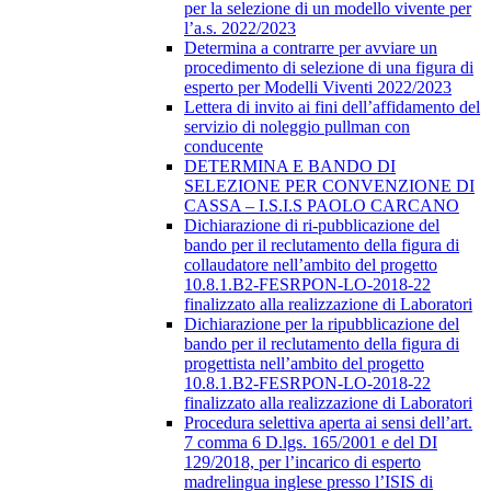
per la selezione di un modello vivente per
l’a.s. 2022/2023
Determina a contrarre per avviare un
procedimento di selezione di una figura di
esperto per Modelli Viventi 2022/2023
Lettera di invito ai fini dell’affidamento del
servizio di noleggio pullman con
conducente
DETERMINA E BANDO DI
SELEZIONE PER CONVENZIONE DI
CASSA – I.S.I.S PAOLO CARCANO
Dichiarazione di ri-pubblicazione del
bando per il reclutamento della figura di
collaudatore nell’ambito del progetto
10.8.1.B2-FESRPON-LO-2018-22
finalizzato alla realizzazione di Laboratori
Dichiarazione per la ripubblicazione del
bando per il reclutamento della figura di
progettista nell’ambito del progetto
10.8.1.B2-FESRPON-LO-2018-22
finalizzato alla realizzazione di Laboratori
Procedura selettiva aperta ai sensi dell’art.
7 comma 6 D.lgs. 165/2001 e del DI
129/2018, per l’incarico di esperto
madrelingua inglese presso l’ISIS di