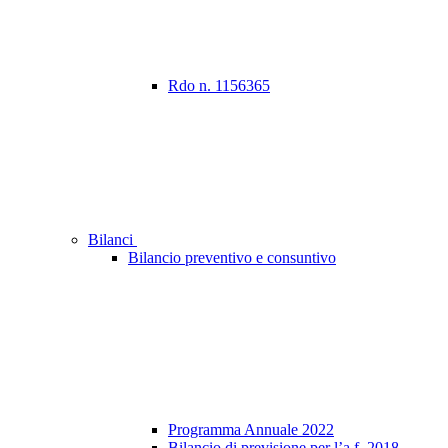
Rdo n. 1156365
Bilanci
Bilancio preventivo e consuntivo
Programma Annuale 2022
Bilancio di previsione per l’a.f. 2018