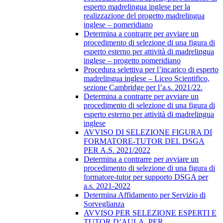
esperto madrelingua inglese per la
realizzazione del progetto madrelingua
inglese – pomeridiano
Determina a contrarre per avviare un
procedimento di selezione di una figura di
esperto esterno per attività di madrelingua
inglese – progetto pomeridiano
Procedura selettiva per l’incarico di esperto
madrelingua inglese – Liceo Scientifico,
sezione Cambridge per l’a.s. 2021/22.
Determina a contrarre per avviare un
procedimento di selezione di una figura di
esperto esterno per attività di madrelingua
inglese
AVVISO DI SELEZIONE FIGURA DI
FORMATORE-TUTOR DEL DSGA
PER A.S. 2021/2022
Determina a contrarre per avviare un
procedimento di selezione di una figura di
formatore-tutor per supporto DSGA per
a.s. 2021-2022
Determina Affidamento per Servizio di
Sorveglianza
AVVISO PER SELEZIONE ESPERTI E
TUTOR D’AULA, PER