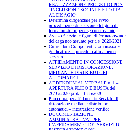
REALIZZAZIONE PROGETTO PON
“INCLUSIONE SOCIALE E LOTTA
AL DISAGIO”
Determina dirigenziale per avvio
procedimento di selezione di figura di
formatore-tutor per dsga neo assunto
Avviso Selezione figura di formatore-tutor
del dsga neo assunto per a.s. 2020/2021
Curriculum Componenti Commissione
giudicatrice – procedura affidamento
servizio
AFFIDAMENTO IN CONCESSIONE
SERVIZIO DI RISTORAZIONE,
MEDIANTE DISTRIBUTORI
AUTOMATICI
ADDENDUM AL VERBALE n. 1 –
APERTURA PLICO E BUSTA del
26/05/2020 prot.n.3185/2020
Procedura per affidamento Servizio di
ristorazione mediante distributori
automatici – integrazione verifica
DOCUMENTAZIONE
AMMINISTRATIVA” PER
L’AFFIDAMENTO DEI SERVIZI DI
RISTORAZIONE CON