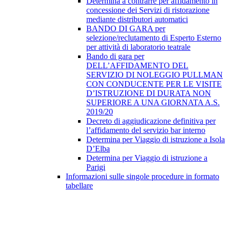
Determina a contrarre per affidamento in
concessione dei Servizi di ristorazione
mediante distributori automatici
BANDO DI GARA per
selezione/reclutamento di Esperto Esterno
per attività di laboratorio teatrale
Bando di gara per
DELL’AFFIDAMENTO DEL
SERVIZIO DI NOLEGGIO PULLMAN
CON CONDUCENTE PER LE VISITE
D’ISTRUZIONE DI DURATA NON
SUPERIORE A UNA GIORNATA A.S.
2019/20
Decreto di aggiudicazione definitiva per
l’affidamento del servizio bar interno
Determina per Viaggio di istruzione a Isola
D’Elba
Determina per Viaggio di istruzione a
Parigi
Informazioni sulle singole procedure in formato
tabellare