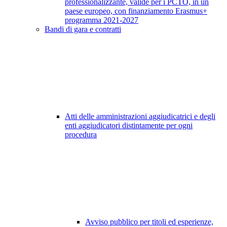
professionalizzante, valide per i PCTO, in un
paese europeo, con finanziamento Erasmus+
programma 2021-2027
Bandi di gara e contratti
Atti delle amministrazioni aggiudicatrici e degli
enti aggiudicatori distintamente per ogni
procedura
Avviso pubblico per titoli ed esperienze,