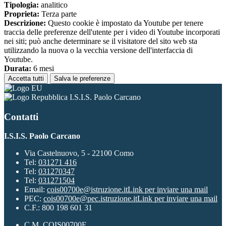
Tipologia:
analitico
Proprieta:
Terza parte
Descrizione:
Questo cookie è impostato da Youtube per tenere
traccia delle preferenze dell'utente per i video di Youtube incorporati
nei siti; può anche determinare se il visitatore del sito web sta
utilizzando la nuova o la vecchia versione dell'interfaccia di
Youtube.
Durata:
6 mesi
Accetta tutti
Salva le preferenze
I.S.I.S. Paolo Carcano
Contatti
I.S.I.S. Paolo Carcano
Via Castelnuovo, 5 - 22100 Como
Tel:
031271 416
Tel:
031270347
Tel:
031271504
Email:
cois00700e@istruzione.it
Link per inviare una mail
PEC:
cois00700e@pec.istruzione.it
Link per inviare una mail
C.F.: 800 198 601 31
C.M. COIS00700E