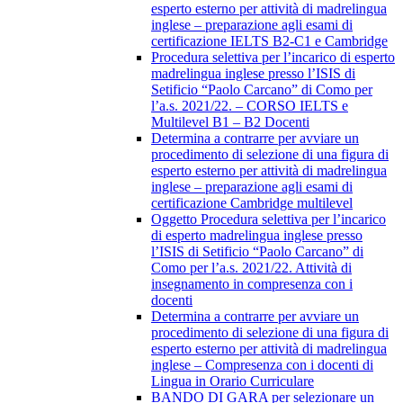
esperto esterno per attività di madrelingua
inglese – preparazione agli esami di
certificazione IELTS B2-C1 e Cambridge
Procedura selettiva per l’incarico di esperto
madrelingua inglese presso l’ISIS di
Setificio “Paolo Carcano” di Como per
l’a.s. 2021/22. – CORSO IELTS e
Multilevel B1 – B2 Docenti
Determina a contrarre per avviare un
procedimento di selezione di una figura di
esperto esterno per attività di madrelingua
inglese – preparazione agli esami di
certificazione Cambridge multilevel
Oggetto Procedura selettiva per l’incarico
di esperto madrelingua inglese presso
l’ISIS di Setificio “Paolo Carcano” di
Como per l’a.s. 2021/22. Attività di
insegnamento in compresenza con i
docenti
Determina a contrarre per avviare un
procedimento di selezione di una figura di
esperto esterno per attività di madrelingua
inglese – Compresenza con i docenti di
Lingua in Orario Curriculare
BANDO DI GARA per selezionare un