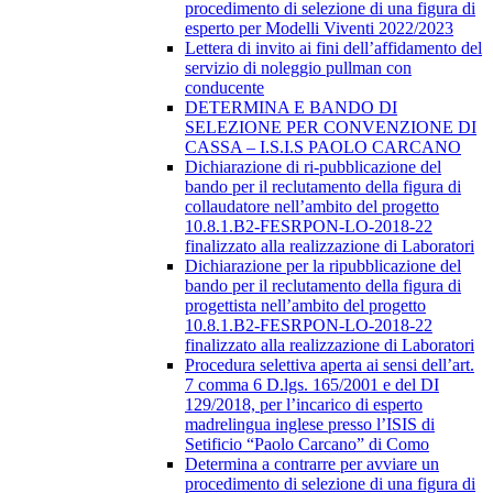
procedimento di selezione di una figura di
esperto per Modelli Viventi 2022/2023
Lettera di invito ai fini dell’affidamento del
servizio di noleggio pullman con
conducente
DETERMINA E BANDO DI
SELEZIONE PER CONVENZIONE DI
CASSA – I.S.I.S PAOLO CARCANO
Dichiarazione di ri-pubblicazione del
bando per il reclutamento della figura di
collaudatore nell’ambito del progetto
10.8.1.B2-FESRPON-LO-2018-22
finalizzato alla realizzazione di Laboratori
Dichiarazione per la ripubblicazione del
bando per il reclutamento della figura di
progettista nell’ambito del progetto
10.8.1.B2-FESRPON-LO-2018-22
finalizzato alla realizzazione di Laboratori
Procedura selettiva aperta ai sensi dell’art.
7 comma 6 D.lgs. 165/2001 e del DI
129/2018, per l’incarico di esperto
madrelingua inglese presso l’ISIS di
Setificio “Paolo Carcano” di Como
Determina a contrarre per avviare un
procedimento di selezione di una figura di