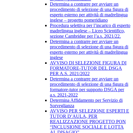
Determina a contrarre per avviare un
procedimento di selezione di una figura di
esperto esterno per attività di madrelingua
inglese – progetto pomeridiano
Procedura selettiva per l’incarico di esperto
madrelingua inglese – Liceo Scientifico,
sezione Cambridge per l’a.s. 2021/22.
Determina a contrarre per avviare un
procedimento di selezione di una figura di
esperto esterno per attività di madrelingua
inglese
AVVISO DI SELEZIONE FIGURA DI
FORMATORE-TUTOR DEL DSGA
PER A.S. 2021/2022
Determina a contrarre per avviare un
procedimento di selezione di una figura di
formatore-tutor per supporto DSGA per
a.s. 2021-2022
Determina Affidamento per Servizio di
Sorveglianza
AVVISO PER SELEZIONE ESPERTI E
TUTOR D’AULA, PER
REALIZZAZIONE PROGETTO PON
“INCLUSIONE SOCIALE E LOTTA
AL DISAGIO”