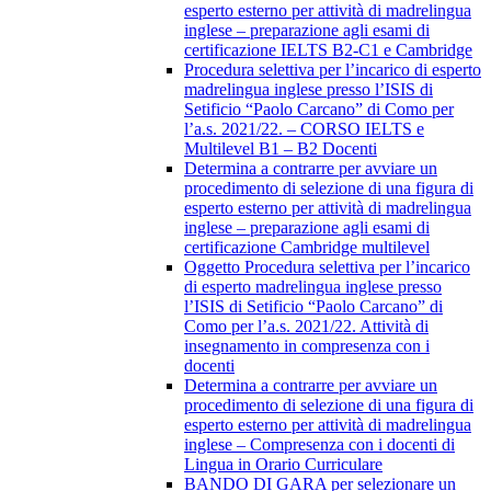
esperto esterno per attività di madrelingua
inglese – preparazione agli esami di
certificazione IELTS B2-C1 e Cambridge
Procedura selettiva per l’incarico di esperto
madrelingua inglese presso l’ISIS di
Setificio “Paolo Carcano” di Como per
l’a.s. 2021/22. – CORSO IELTS e
Multilevel B1 – B2 Docenti
Determina a contrarre per avviare un
procedimento di selezione di una figura di
esperto esterno per attività di madrelingua
inglese – preparazione agli esami di
certificazione Cambridge multilevel
Oggetto Procedura selettiva per l’incarico
di esperto madrelingua inglese presso
l’ISIS di Setificio “Paolo Carcano” di
Como per l’a.s. 2021/22. Attività di
insegnamento in compresenza con i
docenti
Determina a contrarre per avviare un
procedimento di selezione di una figura di
esperto esterno per attività di madrelingua
inglese – Compresenza con i docenti di
Lingua in Orario Curriculare
BANDO DI GARA per selezionare un