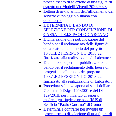
procedimento di selezione di una figura di
esperto per Modelli Viventi 2022/2023
Lettera di invito ai fini dell’affidamento del
servizio di noleggio pullman con
conducente
DETERMINA E BANDO DI
SELEZIONE PER CONVENZIONE DI
CASSA – I.S.I.S PAOLO CARCANO
Dichiarazione di ri-pubblicazione del
bando per il reclutamento della figura di
collaudatore nell’ambito del progetto
10.8.1.B2-FESRPON-LO-2018-22
finalizzato alla realizzazione di Laboratori
Dichiarazione per la ripubblicazione del
bando per il reclutamento della figura di
progettista nell’ambito del progetto
10.8.1.B2-FESRPON-LO-2018-22
finalizzato alla realizzazione di Laboratori
Procedura selettiva aperta ai sensi dell’art.
7 comma 6 D.lgs. 165/2001 e del DI
129/2018, per l’incarico di esperto
madrelingua inglese presso l’ISIS di
Setificio “Paolo Carcano” di Como
Determina a contrarre per avviare un
procedimento di selezione di una figura di