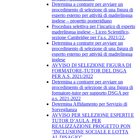
Determina a contrarre per avviare un
procedimento di selezione di una figura di
esperto esterno per attività di madrelingua
inglese – progetto pomeridiano
Procedura selettiva per l’incarico di esperto
madrelingua inglese – Liceo Scientifico,
sezione Cambridge per l’a.s. 2021/22.
Determina a contrarre per avviare un
procedimento di selezione di una figura di
esperto esterno per attività di madrelingua
inglese
AVVISO DI SELEZIONE FIGURA DI
FORMATORE-TUTOR DEL DSGA
PER A.S. 2021/2022
Determina a contrarre per avviare un
procedimento di selezione di una figura di
formatore-tutor per supporto DSGA per
a.s. 2021-2022
Determina Affidamento per Servizio di
Sorveglianza
AVVISO PER SELEZIONE ESPERTI E
TUTOR D’AULA, PER
REALIZZAZIONE PROGETTO PON
“INCLUSIONE SOCIALE E LOTTA
AL DISAGIO”