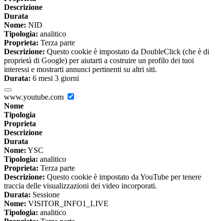
Descrizione
Durata
Nome:
NID
Tipologia:
analitico
Proprieta:
Terza parte
Descrizione:
Questo cookie è impostato da DoubleClick (che è di
proprietà di Google) per aiutarti a costruire un profilo dei tuoi
interessi e mostrarti annunci pertinenti su altri siti.
Durata:
6 mesi 3 giorni
www.youtube.com
Nome
Tipologia
Proprieta
Descrizione
Durata
Nome:
YSC
Tipologia:
analitico
Proprieta:
Terza parte
Descrizione:
Questo cookie è impostato da YouTube per tenere
traccia delle visualizzazioni dei video incorporati.
Durata:
Sessione
Nome:
VISITOR_INFO1_LIVE
Tipologia:
analitico