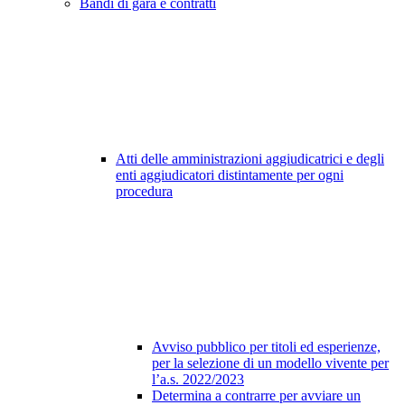
Bandi di gara e contratti
Atti delle amministrazioni aggiudicatrici e degli
enti aggiudicatori distintamente per ogni
procedura
Avviso pubblico per titoli ed esperienze,
per la selezione di un modello vivente per
l’a.s. 2022/2023
Determina a contrarre per avviare un