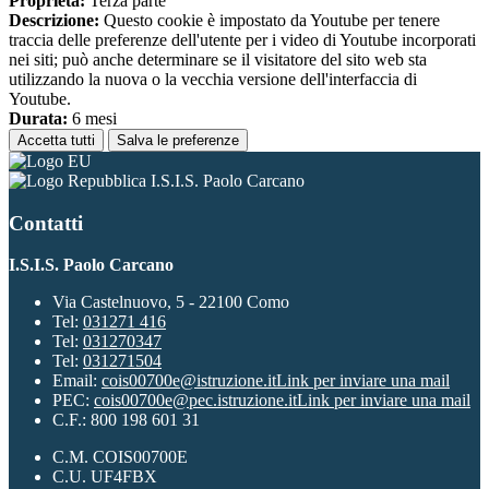
Proprieta:
Terza parte
Descrizione:
Questo cookie è impostato da Youtube per tenere
traccia delle preferenze dell'utente per i video di Youtube incorporati
nei siti; può anche determinare se il visitatore del sito web sta
utilizzando la nuova o la vecchia versione dell'interfaccia di
Youtube.
Durata:
6 mesi
Accetta tutti
Salva le preferenze
I.S.I.S. Paolo Carcano
Contatti
I.S.I.S. Paolo Carcano
Via Castelnuovo, 5 - 22100 Como
Tel:
031271 416
Tel:
031270347
Tel:
031271504
Email:
cois00700e@istruzione.it
Link per inviare una mail
PEC:
cois00700e@pec.istruzione.it
Link per inviare una mail
C.F.: 800 198 601 31
C.M. COIS00700E
C.U. UF4FBX