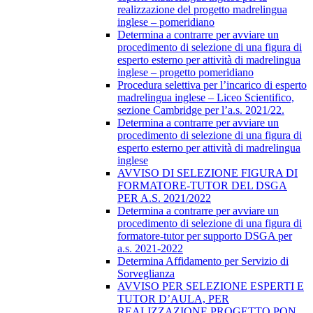
realizzazione del progetto madrelingua
inglese – pomeridiano
Determina a contrarre per avviare un
procedimento di selezione di una figura di
esperto esterno per attività di madrelingua
inglese – progetto pomeridiano
Procedura selettiva per l’incarico di esperto
madrelingua inglese – Liceo Scientifico,
sezione Cambridge per l’a.s. 2021/22.
Determina a contrarre per avviare un
procedimento di selezione di una figura di
esperto esterno per attività di madrelingua
inglese
AVVISO DI SELEZIONE FIGURA DI
FORMATORE-TUTOR DEL DSGA
PER A.S. 2021/2022
Determina a contrarre per avviare un
procedimento di selezione di una figura di
formatore-tutor per supporto DSGA per
a.s. 2021-2022
Determina Affidamento per Servizio di
Sorveglianza
AVVISO PER SELEZIONE ESPERTI E
TUTOR D’AULA, PER
REALIZZAZIONE PROGETTO PON