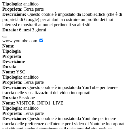
Tipologia:
analitico
Proprieta:
Terza parte
Descrizione:
Questo cookie è impostato da DoubleClick (che è di
proprietà di Google) per aiutarti a costruire un profilo dei tuoi
interessi e mostrarti annunci pertinenti su altri siti.
Durata:
6 mesi 3 giorni
www.youtube.com
Nome
Tipologia
Proprieta
Descrizione
Durata
Nome:
YSC
Tipologia:
analitico
Proprieta:
Terza parte
Descrizione:
Questo cookie è impostato da YouTube per tenere
traccia delle visualizzazioni dei video incorporati.
Durata:
Sessione
Nome:
VISITOR_INFO1_LIVE
Tipologia:
analitico
Proprieta:
Terza parte
Descrizione:
Questo cookie è impostato da Youtube per tenere
traccia delle preferenze dell'utente per i video di Youtube incorporati
nei siti; può anche determinare se il visitatore del sito web sta