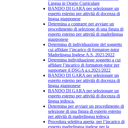
Lingua in Orario Curriculare
BANDO DI GARA per selezionare un
esperto esterno per attività di docenza di
lingua giapponese
Determina a contrarre per avviare un
procedimento di selezione di una figura di
esperto esterno per attività di madrelingua
giapponese
Determina di individuazione del soggetto
cui affidare l’incarico di formatore-tutor
Madrelingua Inglese A.S. 2021/2022
Determina individuazione soggetto a cui
affidare l’incarico di formatore-tutor per
supportare il DSGA a.s.2021/2022
BANDO DI GARA per selezionare un
esperto esterno per attività di docenza di
lingua giapponese
BANDO DI GARA per selezionare un
esperto esterno per attività di docenza di
lingua tedesca.
Determina per avviare un procedimento di
selezione di una figura di esperto esterno
per attività di madrelingua tedesca
Procedura selettiva aperta, per l’incarico di
esperto madrelingua inglese per la