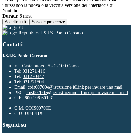
utilizzando la nuova o la vecchia versione dell'interfaccia di
Youtube.
Durata:
6 mesi
Accetta tutti
Salva le preferenze
I.S.I.S. Paolo Carcano
Contatti
I.S.I.S. Paolo Carcano
Via Castelnuovo, 5 - 22100 Como
Tel:
031271 416
Tel:
031270347
Tel:
031271504
Email:
cois00700e@istruzione.it
Link per inviare una mail
PEC:
cois00700e@pec.istruzione.it
Link per inviare una mail
C.F.: 800 198 601 31
C.M. COIS00700E
C.U. UF4FBX
Seguici su