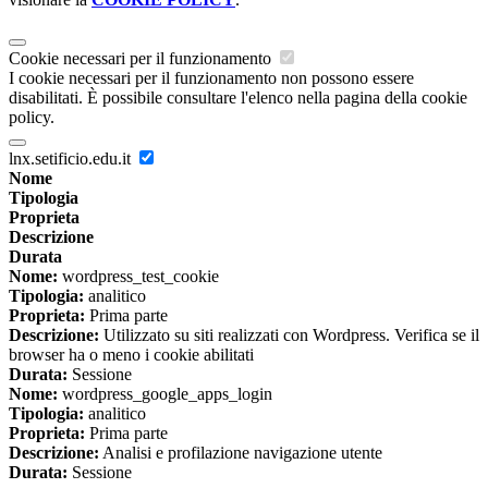
Cookie necessari per il funzionamento
I cookie necessari per il funzionamento non possono essere
disabilitati. È possibile consultare l'elenco nella pagina della cookie
policy.
lnx.setificio.edu.it
Nome
Tipologia
Proprieta
Descrizione
Durata
Nome:
wordpress_test_cookie
Tipologia:
analitico
Proprieta:
Prima parte
Descrizione:
Utilizzato su siti realizzati con Wordpress. Verifica se il
browser ha o meno i cookie abilitati
Durata:
Sessione
Nome:
wordpress_google_apps_login
Tipologia:
analitico
Proprieta:
Prima parte
Descrizione:
Analisi e profilazione navigazione utente
Durata:
Sessione