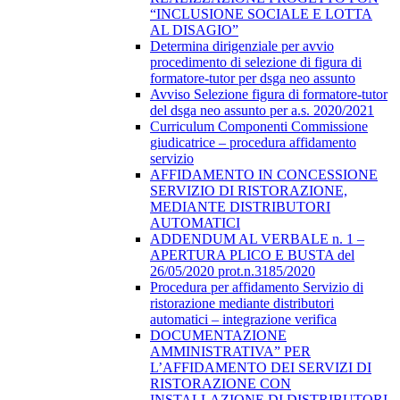
“INCLUSIONE SOCIALE E LOTTA
AL DISAGIO”
Determina dirigenziale per avvio
procedimento di selezione di figura di
formatore-tutor per dsga neo assunto
Avviso Selezione figura di formatore-tutor
del dsga neo assunto per a.s. 2020/2021
Curriculum Componenti Commissione
giudicatrice – procedura affidamento
servizio
AFFIDAMENTO IN CONCESSIONE
SERVIZIO DI RISTORAZIONE,
MEDIANTE DISTRIBUTORI
AUTOMATICI
ADDENDUM AL VERBALE n. 1 –
APERTURA PLICO E BUSTA del
26/05/2020 prot.n.3185/2020
Procedura per affidamento Servizio di
ristorazione mediante distributori
automatici – integrazione verifica
DOCUMENTAZIONE
AMMINISTRATIVA” PER
L’AFFIDAMENTO DEI SERVIZI DI
RISTORAZIONE CON
INSTALLAZIONE DI DISTRIBUTORI