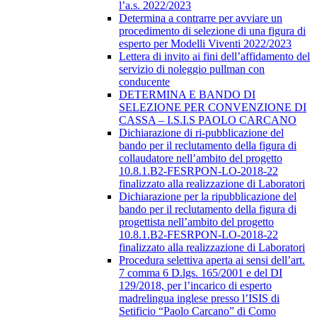
l’a.s. 2022/2023
Determina a contrarre per avviare un
procedimento di selezione di una figura di
esperto per Modelli Viventi 2022/2023
Lettera di invito ai fini dell’affidamento del
servizio di noleggio pullman con
conducente
DETERMINA E BANDO DI
SELEZIONE PER CONVENZIONE DI
CASSA – I.S.I.S PAOLO CARCANO
Dichiarazione di ri-pubblicazione del
bando per il reclutamento della figura di
collaudatore nell’ambito del progetto
10.8.1.B2-FESRPON-LO-2018-22
finalizzato alla realizzazione di Laboratori
Dichiarazione per la ripubblicazione del
bando per il reclutamento della figura di
progettista nell’ambito del progetto
10.8.1.B2-FESRPON-LO-2018-22
finalizzato alla realizzazione di Laboratori
Procedura selettiva aperta ai sensi dell’art.
7 comma 6 D.lgs. 165/2001 e del DI
129/2018, per l’incarico di esperto
madrelingua inglese presso l’ISIS di
Setificio “Paolo Carcano” di Como