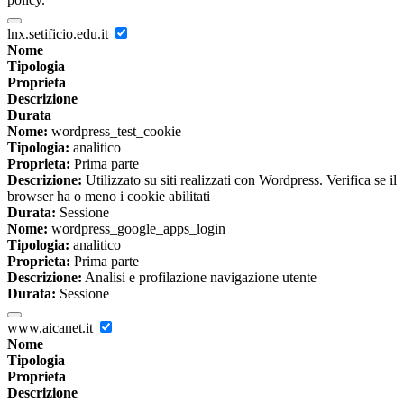
lnx.setificio.edu.it
Nome
Tipologia
Proprieta
Descrizione
Durata
Nome:
wordpress_test_cookie
Tipologia:
analitico
Proprieta:
Prima parte
Descrizione:
Utilizzato su siti realizzati con Wordpress. Verifica se il
browser ha o meno i cookie abilitati
Durata:
Sessione
Nome:
wordpress_google_apps_login
Tipologia:
analitico
Proprieta:
Prima parte
Descrizione:
Analisi e profilazione navigazione utente
Durata:
Sessione
www.aicanet.it
Nome
Tipologia
Proprieta
Descrizione