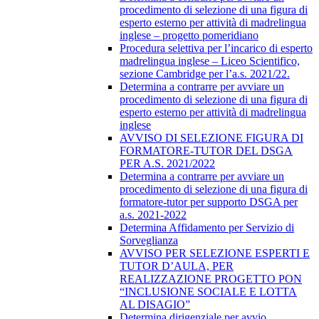
procedimento di selezione di una figura di
esperto esterno per attività di madrelingua
inglese – progetto pomeridiano
Procedura selettiva per l’incarico di esperto
madrelingua inglese – Liceo Scientifico,
sezione Cambridge per l’a.s. 2021/22.
Determina a contrarre per avviare un
procedimento di selezione di una figura di
esperto esterno per attività di madrelingua
inglese
AVVISO DI SELEZIONE FIGURA DI
FORMATORE-TUTOR DEL DSGA
PER A.S. 2021/2022
Determina a contrarre per avviare un
procedimento di selezione di una figura di
formatore-tutor per supporto DSGA per
a.s. 2021-2022
Determina Affidamento per Servizio di
Sorveglianza
AVVISO PER SELEZIONE ESPERTI E
TUTOR D’AULA, PER
REALIZZAZIONE PROGETTO PON
“INCLUSIONE SOCIALE E LOTTA
AL DISAGIO”
Determina dirigenziale per avvio