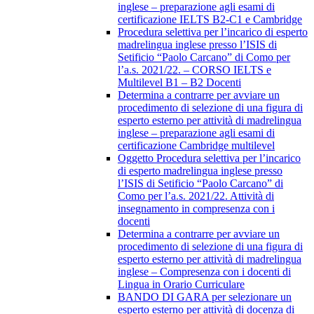
inglese – preparazione agli esami di
certificazione IELTS B2-C1 e Cambridge
Procedura selettiva per l’incarico di esperto
madrelingua inglese presso l’ISIS di
Setificio “Paolo Carcano” di Como per
l’a.s. 2021/22. – CORSO IELTS e
Multilevel B1 – B2 Docenti
Determina a contrarre per avviare un
procedimento di selezione di una figura di
esperto esterno per attività di madrelingua
inglese – preparazione agli esami di
certificazione Cambridge multilevel
Oggetto Procedura selettiva per l’incarico
di esperto madrelingua inglese presso
l’ISIS di Setificio “Paolo Carcano” di
Como per l’a.s. 2021/22. Attività di
insegnamento in compresenza con i
docenti
Determina a contrarre per avviare un
procedimento di selezione di una figura di
esperto esterno per attività di madrelingua
inglese – Compresenza con i docenti di
Lingua in Orario Curriculare
BANDO DI GARA per selezionare un
esperto esterno per attività di docenza di