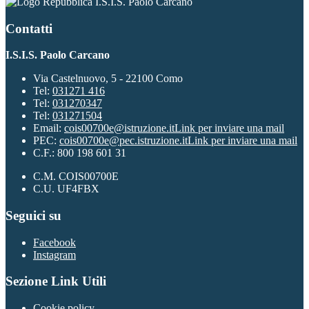
I.S.I.S. Paolo Carcano
Contatti
I.S.I.S. Paolo Carcano
Via Castelnuovo, 5 - 22100 Como
Tel:
031271 416
Tel:
031270347
Tel:
031271504
Email:
cois00700e@istruzione.it
Link per inviare una mail
PEC:
cois00700e@pec.istruzione.it
Link per inviare una mail
C.F.: 800 198 601 31
C.M. COIS00700E
C.U. UF4FBX
Seguici su
Facebook
Instagram
Sezione Link Utili
Cookie policy