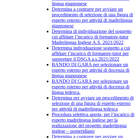
lingua giapponese
Determina a contrarre per avviare un
procedimento di selezione di una figura di
esperto esterno per attività di madrelingua
giapponese
Determina di individuazione del soggetto
cui affidare l’incarico di formatore-tutor
Madrelingua Inglese A.S. 2021/2022
Determina individuazione soggetto a cui
affidare l’incarico di formatore-tutor per
supportare il DSGA a.s.2021/2022
BANDO DI GARA per selezionare un
esperto esterno per attività di docenza di
lingua giapponese
BANDO DI GARA per selezionare un
esperto esterno per attività di docenza di
lingua tedesca.
Determina per avviare un procedimento di
selezione di una figura di esperto esterno
per attività di madrelingua tedesca
Procedura selettiva aperta, per l’incarico di
esperto madrelingua inglese per la
realizzazione del progetto madrelingua
inglese – pomeridiano
Determina a contrarre per avviare un