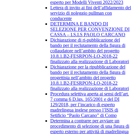
esperto per Modelli Viventi 2022/2023
Lettera di invito ai fini dell’affidamento del
servizio di noleggio pullman con
conducente
DETERMINA E BANDO DI
SELEZIONE PER CONVENZIONE DI
CASSA – I.S.I.S PAOLO CARCANO
Dichiarazione di ri-pubblicazione del
bando per il reclutamento della figura di
collaudatore nell’ambito del progetto
10.8.1.B2-FESRPON-LO-2018-22
finalizzato alla realizzazione di Laboratori
Dichiarazione per la ripubblicazione del
bando per il reclutamento della figura di
progettista nell’ambito del progetto
10.8.1.B2-FESRPON-LO-2018-22
finalizzato alla realizzazione di Laboratori
Procedura selettiva aperta ai sensi dell’art.
7 comma 6 D.lgs. 165/2001 e del DI
129/2018, per l’incarico di esperto
madrelingua inglese presso l’ISIS di
Setificio “Paolo Carcano” di Como
Determina a contrarre per avviare un
procedimento di selezione di una figura di
esperto esterno per attività di madrelingua