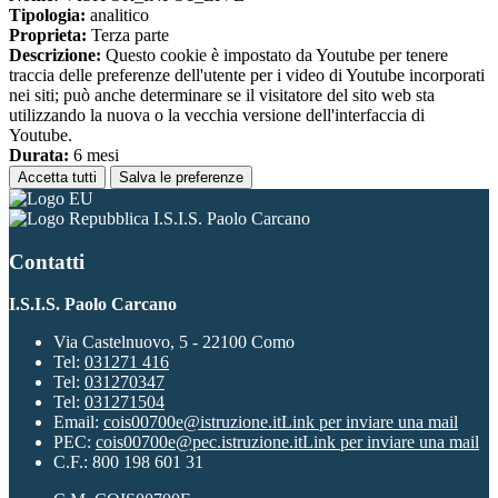
Tipologia:
analitico
Proprieta:
Terza parte
Descrizione:
Questo cookie è impostato da Youtube per tenere
traccia delle preferenze dell'utente per i video di Youtube incorporati
nei siti; può anche determinare se il visitatore del sito web sta
utilizzando la nuova o la vecchia versione dell'interfaccia di
Youtube.
Durata:
6 mesi
Accetta tutti
Salva le preferenze
I.S.I.S. Paolo Carcano
Contatti
I.S.I.S. Paolo Carcano
Via Castelnuovo, 5 - 22100 Como
Tel:
031271 416
Tel:
031270347
Tel:
031271504
Email:
cois00700e@istruzione.it
Link per inviare una mail
PEC:
cois00700e@pec.istruzione.it
Link per inviare una mail
C.F.: 800 198 601 31