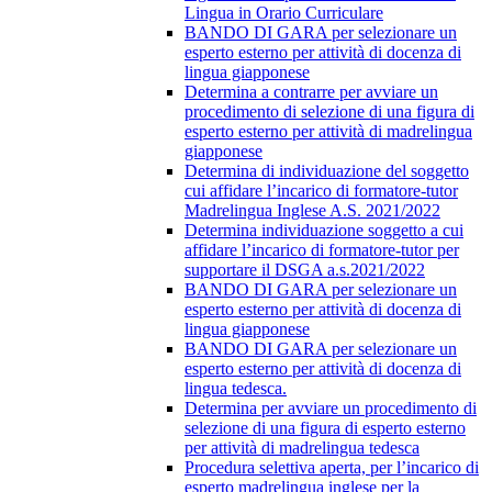
Lingua in Orario Curriculare
BANDO DI GARA per selezionare un
esperto esterno per attività di docenza di
lingua giapponese
Determina a contrarre per avviare un
procedimento di selezione di una figura di
esperto esterno per attività di madrelingua
giapponese
Determina di individuazione del soggetto
cui affidare l’incarico di formatore-tutor
Madrelingua Inglese A.S. 2021/2022
Determina individuazione soggetto a cui
affidare l’incarico di formatore-tutor per
supportare il DSGA a.s.2021/2022
BANDO DI GARA per selezionare un
esperto esterno per attività di docenza di
lingua giapponese
BANDO DI GARA per selezionare un
esperto esterno per attività di docenza di
lingua tedesca.
Determina per avviare un procedimento di
selezione di una figura di esperto esterno
per attività di madrelingua tedesca
Procedura selettiva aperta, per l’incarico di
esperto madrelingua inglese per la