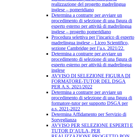
realizzazione del progetto madrelingua
inglese – pomeridiano
Determina a contrarre per avviare un
procedimento di selezione di una figura di
esperto esterno per attività di madrelingua
inglese – progetto pomeridiano
Procedura selettiva per l’incarico di esperto
madrelingua inglese – Liceo Scientifico,
sezione Cambridge per l’a.s. 2021/22.
Determina a contrarre per avviare un
procedimento di selezione di una figura di
esperto esterno per attività di madrelingua
inglese
AVVISO DI SELEZIONE FIGURA DI
FORMATORE-TUTOR DEL DSGA
PER A.S. 2021/2022
Determina a contrarre per avviare un
procedimento di selezione di una figura di
formatore-tutor per supporto DSGA per
a.s. 2021-2022
Determina Affidamento per Servizio di
Sorveglianza
AVVISO PER SELEZIONE ESPERTI E
TUTOR D’AULA, PER
REALIZZAZIONE PROGETTO PON