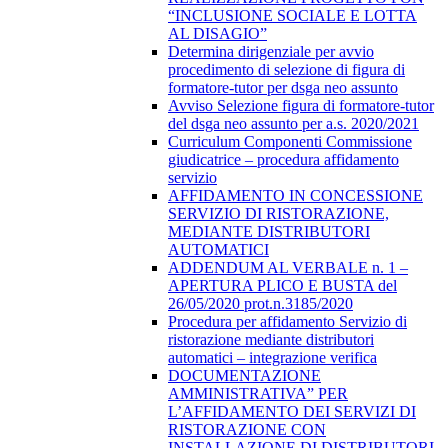
“INCLUSIONE SOCIALE E LOTTA
AL DISAGIO”
Determina dirigenziale per avvio
procedimento di selezione di figura di
formatore-tutor per dsga neo assunto
Avviso Selezione figura di formatore-tutor
del dsga neo assunto per a.s. 2020/2021
Curriculum Componenti Commissione
giudicatrice – procedura affidamento
servizio
AFFIDAMENTO IN CONCESSIONE
SERVIZIO DI RISTORAZIONE,
MEDIANTE DISTRIBUTORI
AUTOMATICI
ADDENDUM AL VERBALE n. 1 –
APERTURA PLICO E BUSTA del
26/05/2020 prot.n.3185/2020
Procedura per affidamento Servizio di
ristorazione mediante distributori
automatici – integrazione verifica
DOCUMENTAZIONE
AMMINISTRATIVA” PER
L’AFFIDAMENTO DEI SERVIZI DI
RISTORAZIONE CON
INSTALLAZIONE DI DISTRIBUTORI