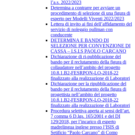
l’a.s. 2022/2023
Determina a contrarre per avviare un
procedimento di selezione di una figura di
esperto per Modelli Viventi 2022/2023
Lettera di invito ai fini dell’affidamento del
servizio di noleggio pullman con
conducente
DETERMINA E BANDO DI
SELEZIONE PER CONVENZIONE DI
CASSA – I.S.I.S PAOLO CARCANO
Dichiarazione di ri-pubblicazione del
bando per il reclutamento della figura di
collaudatore nell’ambito del progetto
10.8.1.B2-FESRPON-LO-2018-22
finalizzato alla realizzazione di Laboratori
Dichiarazione per la ripubblicazione del
bando per il reclutamento della figura di
progettista nell’ambito del progetto
10.8.1.B2-FESRPON-LO-2018-22
finalizzato alla realizzazione di Laboratori
Procedura selettiva aperta ai sensi dell’art.
7 comma 6 D.lgs. 165/2001 e del DI
129/2018, per l’incarico di esperto
madrelingua inglese presso l’ISIS di
Setificio “Paolo Carcano” di Como