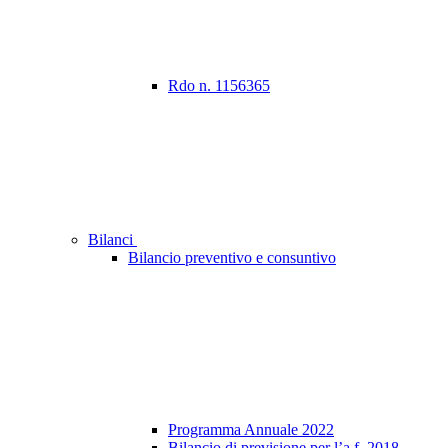
Rdo n. 1156365
Bilanci
Bilancio preventivo e consuntivo
Programma Annuale 2022
Bilancio di previsione per l’a.f. 2018