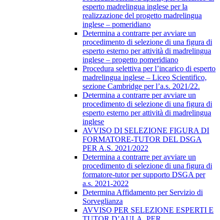
esperto madrelingua inglese per la
realizzazione del progetto madrelingua
inglese – pomeridiano
Determina a contrarre per avviare un
procedimento di selezione di una figura di
esperto esterno per attività di madrelingua
inglese – progetto pomeridiano
Procedura selettiva per l’incarico di esperto
madrelingua inglese – Liceo Scientifico,
sezione Cambridge per l’a.s. 2021/22.
Determina a contrarre per avviare un
procedimento di selezione di una figura di
esperto esterno per attività di madrelingua
inglese
AVVISO DI SELEZIONE FIGURA DI
FORMATORE-TUTOR DEL DSGA
PER A.S. 2021/2022
Determina a contrarre per avviare un
procedimento di selezione di una figura di
formatore-tutor per supporto DSGA per
a.s. 2021-2022
Determina Affidamento per Servizio di
Sorveglianza
AVVISO PER SELEZIONE ESPERTI E
TUTOR D’AULA, PER