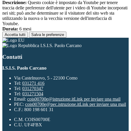
Descrizione:
Questo cookie è impostato da Youtube per tenere
traccia delle preferenze dell'utente per i video di Youtube incorporati
nei siti; può anche determinare se il visitatore del sito web sta
utilizzando la nuova o la vecchia versione dell'interfaccia di
Youtube.
Durata:
6 mesi
Accetta tutti
Salva le preferenze
I.S.I.S. Paolo Carcano
Contatti
I.S.I.S. Paolo Carcano
Via Castelnuovo, 5 - 22100 Como
Tel:
031271 416
Tel:
031270347
Tel:
031271504
Email:
cois00700e@istruzione.it
Link per inviare una mail
PEC:
cois00700e@pec.istruzione.it
Link per inviare una mail
C.F.: 800 198 601 31
C.M. COIS00700E
C.U. UF4FBX