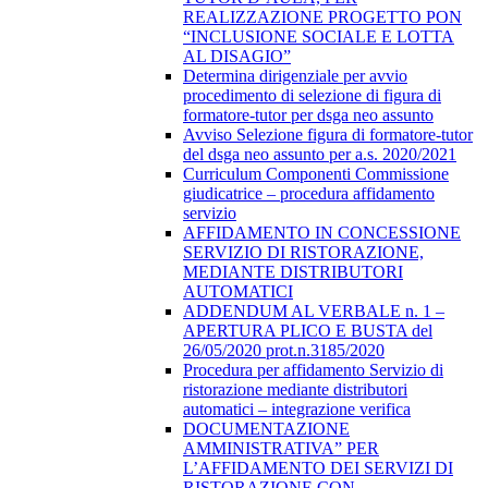
REALIZZAZIONE PROGETTO PON
“INCLUSIONE SOCIALE E LOTTA
AL DISAGIO”
Determina dirigenziale per avvio
procedimento di selezione di figura di
formatore-tutor per dsga neo assunto
Avviso Selezione figura di formatore-tutor
del dsga neo assunto per a.s. 2020/2021
Curriculum Componenti Commissione
giudicatrice – procedura affidamento
servizio
AFFIDAMENTO IN CONCESSIONE
SERVIZIO DI RISTORAZIONE,
MEDIANTE DISTRIBUTORI
AUTOMATICI
ADDENDUM AL VERBALE n. 1 –
APERTURA PLICO E BUSTA del
26/05/2020 prot.n.3185/2020
Procedura per affidamento Servizio di
ristorazione mediante distributori
automatici – integrazione verifica
DOCUMENTAZIONE
AMMINISTRATIVA” PER
L’AFFIDAMENTO DEI SERVIZI DI
RISTORAZIONE CON