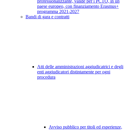
professionalizzante, valide per i PCTO, in un
paese europeo, con finanziamento Erasmus+
programma 2021-2027
Bandi di gara e contratti
Atti delle amministrazioni aggiudicatrici e degli
enti aggiudicatori distintamente per ogni
procedura
Avviso pubblico per titoli ed esperienze,