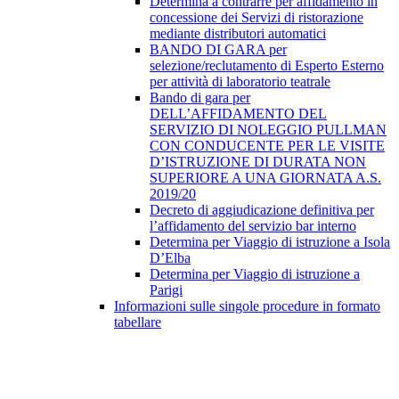
Determina a contrarre per affidamento in
concessione dei Servizi di ristorazione
mediante distributori automatici
BANDO DI GARA per
selezione/reclutamento di Esperto Esterno
per attività di laboratorio teatrale
Bando di gara per
DELL’AFFIDAMENTO DEL
SERVIZIO DI NOLEGGIO PULLMAN
CON CONDUCENTE PER LE VISITE
D’ISTRUZIONE DI DURATA NON
SUPERIORE A UNA GIORNATA A.S.
2019/20
Decreto di aggiudicazione definitiva per
l’affidamento del servizio bar interno
Determina per Viaggio di istruzione a Isola
D’Elba
Determina per Viaggio di istruzione a
Parigi
Informazioni sulle singole procedure in formato
tabellare