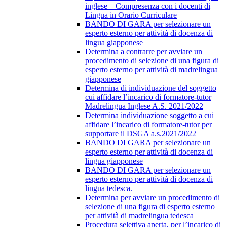
inglese – Compresenza con i docenti di
Lingua in Orario Curriculare
BANDO DI GARA per selezionare un
esperto esterno per attività di docenza di
lingua giapponese
Determina a contrarre per avviare un
procedimento di selezione di una figura di
esperto esterno per attività di madrelingua
giapponese
Determina di individuazione del soggetto
cui affidare l’incarico di formatore-tutor
Madrelingua Inglese A.S. 2021/2022
Determina individuazione soggetto a cui
affidare l’incarico di formatore-tutor per
supportare il DSGA a.s.2021/2022
BANDO DI GARA per selezionare un
esperto esterno per attività di docenza di
lingua giapponese
BANDO DI GARA per selezionare un
esperto esterno per attività di docenza di
lingua tedesca.
Determina per avviare un procedimento di
selezione di una figura di esperto esterno
per attività di madrelingua tedesca
Procedura selettiva aperta, per l’incarico di