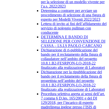
per la selezione di un modello vivente per
l’a.s. 2022/2023
Determina a contrarre per avviare un
procedimento di selezione di una figura di
esperto per Modelli Viventi 2022/2023
Lettera di invito ai fini dell’affidamento del
servizio di noleggio pullman con
conducente
DETERMINA E BANDO DI
SELEZIONE PER CONVENZIONE DI
CASSA – I.S.I.S PAOLO CARCANO
Dichiarazione di ri-pubblicazione del
bando per il reclutamento della figura di
collaudatore nell’ambito del progetto
10.8.1.B2-FESRPON-LO-2018-22
finalizzato alla realizzazione di Laboratori
Dichiarazione per la ripubblicazione del
bando per il reclutamento della figura di
progettista nell’ambito del progetto
10.8.1.B2-FESRPON-LO-2018-22
finalizzato alla realizzazione di Laboratori
Procedura selettiva aperta ai sensi dell’art.
7 comma 6 D.lgs. 165/2001 e del DI
129/2018, per l’incarico di esperto
madrelingua inglese presso l’ISIS di