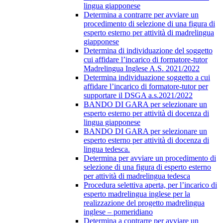
lingua giapponese
Determina a contrarre per avviare un
procedimento di selezione di una figura di
esperto esterno per attività di madrelingua
giapponese
Determina di individuazione del soggetto
cui affidare l’incarico di formatore-tutor
Madrelingua Inglese A.S. 2021/2022
Determina individuazione soggetto a cui
affidare l’incarico di formatore-tutor per
supportare il DSGA a.s.2021/2022
BANDO DI GARA per selezionare un
esperto esterno per attività di docenza di
lingua giapponese
BANDO DI GARA per selezionare un
esperto esterno per attività di docenza di
lingua tedesca.
Determina per avviare un procedimento di
selezione di una figura di esperto esterno
per attività di madrelingua tedesca
Procedura selettiva aperta, per l’incarico di
esperto madrelingua inglese per la
realizzazione del progetto madrelingua
inglese – pomeridiano
Determina a contrarre per avviare un