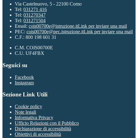
Via Castelnuovo, 5 - 22100 Como
Tel:
031271 416
Tel:
031270347
Tel:
031271504
Email:
cois00700e@istruzione.it
Link per inviare una mail
PEC:
cois00700e@pec.istruzione.it
Link per inviare una mail
C.F.: 800 198 601 31
C.M. COIS00700E
C.U. UF4FBX
Seguici su
Facebook
Instagram
Sezione Link Utili
Cookie policy
Note legali
Informativa Privacy
Ufficio Relazioni con il Pubblico
Dichiarazione di accessibilità
Obiettivi di accessibilità