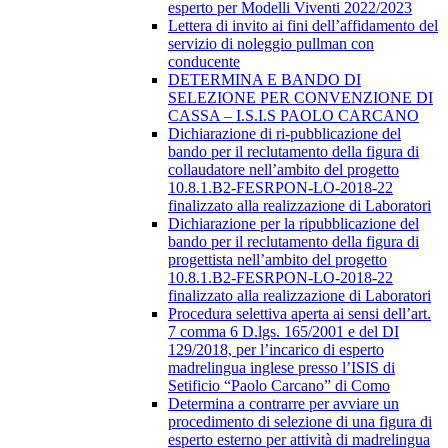
esperto per Modelli Viventi 2022/2023
Lettera di invito ai fini dell’affidamento del
servizio di noleggio pullman con
conducente
DETERMINA E BANDO DI
SELEZIONE PER CONVENZIONE DI
CASSA – I.S.I.S PAOLO CARCANO
Dichiarazione di ri-pubblicazione del
bando per il reclutamento della figura di
collaudatore nell’ambito del progetto
10.8.1.B2-FESRPON-LO-2018-22
finalizzato alla realizzazione di Laboratori
Dichiarazione per la ripubblicazione del
bando per il reclutamento della figura di
progettista nell’ambito del progetto
10.8.1.B2-FESRPON-LO-2018-22
finalizzato alla realizzazione di Laboratori
Procedura selettiva aperta ai sensi dell’art.
7 comma 6 D.lgs. 165/2001 e del DI
129/2018, per l’incarico di esperto
madrelingua inglese presso l’ISIS di
Setificio “Paolo Carcano” di Como
Determina a contrarre per avviare un
procedimento di selezione di una figura di
esperto esterno per attività di madrelingua