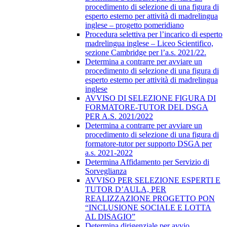
procedimento di selezione di una figura di
esperto esterno per attività di madrelingua
inglese – progetto pomeridiano
Procedura selettiva per l’incarico di esperto
madrelingua inglese – Liceo Scientifico,
sezione Cambridge per l’a.s. 2021/22.
Determina a contrarre per avviare un
procedimento di selezione di una figura di
esperto esterno per attività di madrelingua
inglese
AVVISO DI SELEZIONE FIGURA DI
FORMATORE-TUTOR DEL DSGA
PER A.S. 2021/2022
Determina a contrarre per avviare un
procedimento di selezione di una figura di
formatore-tutor per supporto DSGA per
a.s. 2021-2022
Determina Affidamento per Servizio di
Sorveglianza
AVVISO PER SELEZIONE ESPERTI E
TUTOR D’AULA, PER
REALIZZAZIONE PROGETTO PON
“INCLUSIONE SOCIALE E LOTTA
AL DISAGIO”
Determina dirigenziale per avvio