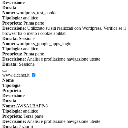
Descrizione
Durata
Nome:
wordpress_test_cookie
Tipologia:
analitico
Proprieta:
Prima parte
Descrizione:
Utilizzato su siti realizzati con Wordpress. Verifica se il
browser ha o meno i cookie abilitati
Durata:
Sessione
Nome:
wordpress_google_apps_login
Tipologia:
analitico
Proprieta:
Prima parte
Descrizione:
Analisi e profilazione navigazione utente
Durata:
Sessione
www.aicanet.it
Nome
Tipologia
Proprieta
Descrizione
Durata
Nome:
AWSALBAPP-3
Tipologia:
analitico
Proprieta:
Terza parte
Descrizione:
Analisi e profilazione navigazione utente
Durata:
7 giorni