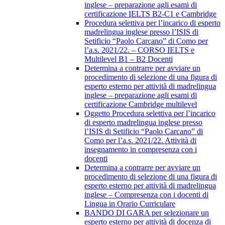
inglese – preparazione agli esami di
certificazione IELTS B2-C1 e Cambridge
Procedura selettiva per l’incarico di esperto
madrelingua inglese presso l’ISIS di
Setificio “Paolo Carcano” di Como per
l’a.s. 2021/22. – CORSO IELTS e
Multilevel B1 – B2 Docenti
Determina a contrarre per avviare un
procedimento di selezione di una figura di
esperto esterno per attività di madrelingua
inglese – preparazione agli esami di
certificazione Cambridge multilevel
Oggetto Procedura selettiva per l’incarico
di esperto madrelingua inglese presso
l’ISIS di Setificio “Paolo Carcano” di
Como per l’a.s. 2021/22. Attività di
insegnamento in compresenza con i
docenti
Determina a contrarre per avviare un
procedimento di selezione di una figura di
esperto esterno per attività di madrelingua
inglese – Compresenza con i docenti di
Lingua in Orario Curriculare
BANDO DI GARA per selezionare un
esperto esterno per attività di docenza di